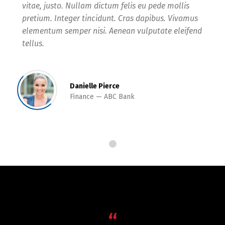
vitae, justo. Nullam dictum felis eu pede mollis
pretium. Integer tincidunt. Cras dapibus. Vivamus
elementum semper nisi. Aenean vulputate eleifend
tellus.
Danielle Pierce
Finance
ABC Bank
“