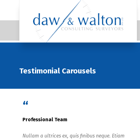
Testimonial Carousels
“
Professional Team
Nullam a ultrices ex, quis finibus neque. Etiam