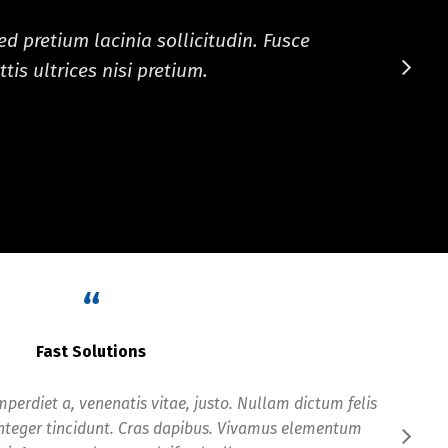
d pretium lacinia sollicitudin. Fusce
tis ultrices nisi pretium.
“
Fast Solutions
mperdiet a, venenatis vitae, justo. Nullam dictum felis
Integer tincidunt. Cras dapibus. Vivamus elementum
co