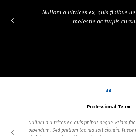
Nullam a ultrices ex, quis finibus n
molestie ac turpis cursus
“
Professional Team
Nullam a ultrices ex, quis finibus neque. Etiam fac
bibendum. Sed pretium lacinia sollicitudin. Fusce 