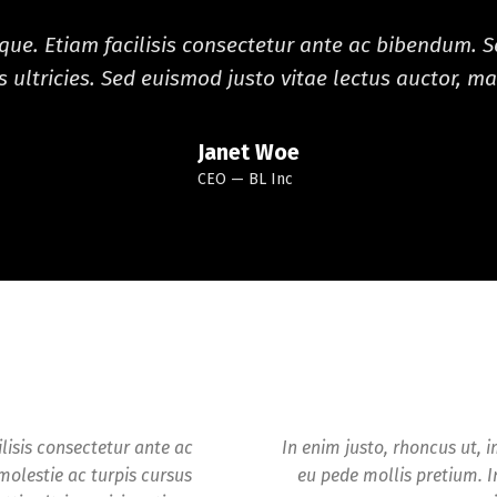
eque. Etiam facilisis consectetur ante ac bibendum. Se
 ultricies. Sed euismod justo vitae lectus auctor, mat
Janet Woe
CEO
BL Inc
ilisis consectetur ante ac
In enim justo, rhoncus ut, i
molestie ac turpis cursus
eu pede mollis pretium. 