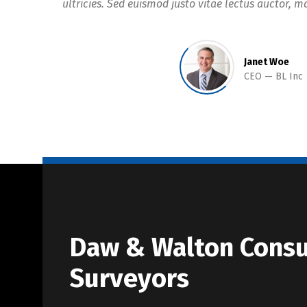
ultricies. Sed euismod justo vitae lectus auctor, ma
Janet Woe
CEO
BL Inc
Daw & Walton Consu
Surveyors