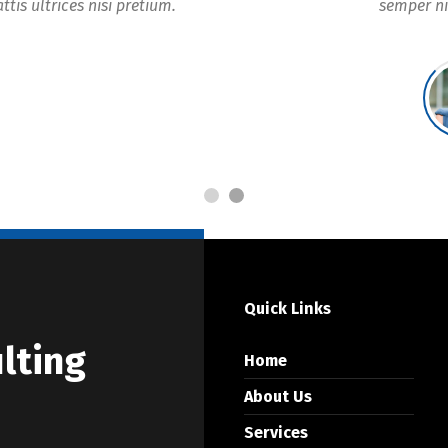
ttis ultrices nisi pretium.
semper ni
Quick Links
lting
Home
About Us
Services