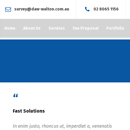
survey@daw-walton.com.au
02 8065 1156
Home
About Us
Services
Fee Proposal
Portfolio
“
Fast Solutions
In enim justo, rhoncus ut, imperdiet a, venenatis