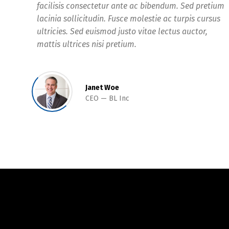
facilisis consectetur ante ac bibendum. Sed pretium
lacinia sollicitudin. Fusce molestie ac turpis cursus
ultricies. Sed euismod justo vitae lectus auctor,
mattis ultrices nisi pretium.
Janet Woe
CEO
BL Inc