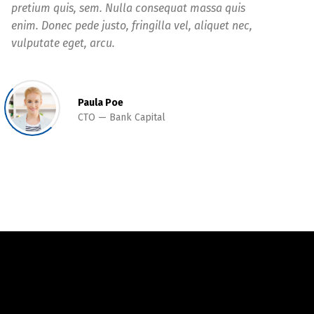
pretium quis, sem. Nulla consequat massa quis
enim. Donec pede justo, fringilla vel, aliquet nec,
vulputate eget, arcu.
Paula Poe
CTO
Bank Capital