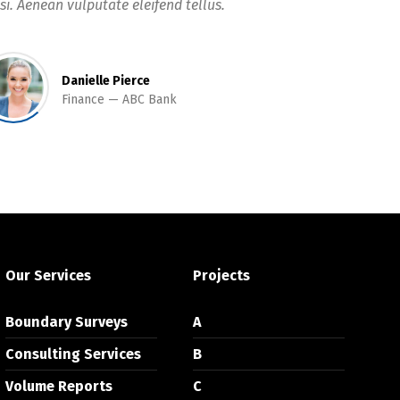
si. Aenean vulputate eleifend tellus.
Danielle Pierce
Finance
ABC Bank
Our Services
Projects
Boundary Surveys
A
Consulting Services
B
Volume Reports
C